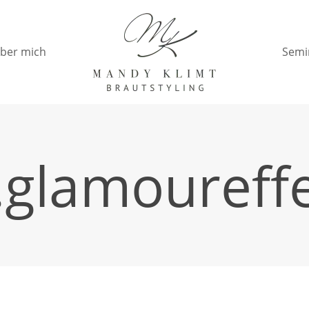
ber mich
Semi
glamoureffe