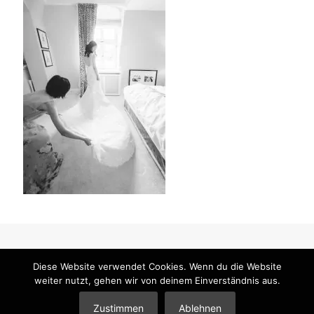
Diese Website verwendet Cookies. Wenn du die Website
weiter nutzt, gehen wir von deinem Einverständnis aus.
© 2026 Mandy Klimt Brautstyling & Make-Up |
Impressum
|
Datenschutzerklärung
|
Partner
Zustimmen
Ablehnen