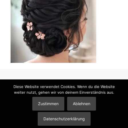
Diese Website verwendet Cookies. Wenn du die Website
weiter nutzt, gehen wir von deinem Einverständnis aus.
© 2026 Mandy Klimt Brautstyling & Make-Up |
Impressum
|
Datenschutzerklärung
|
Partner
Zustimmen
Ablehnen
Datenschutzerklärung