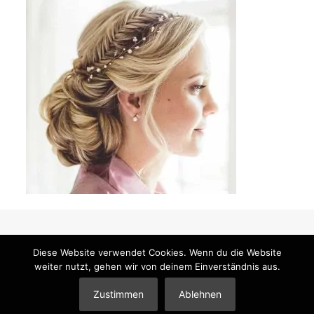
Diese Website verwendet Cookies. Wenn du die Website
weiter nutzt, gehen wir von deinem Einverständnis aus.
© 2026 Mandy Klimt Brautstyling & Make-Up |
Impressum
|
Datenschutzerklärung
|
Partner
Zustimmen
Ablehnen