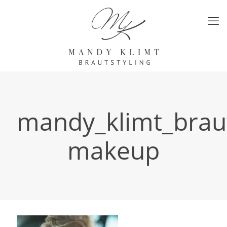
mandy_klimt_braut
makeup