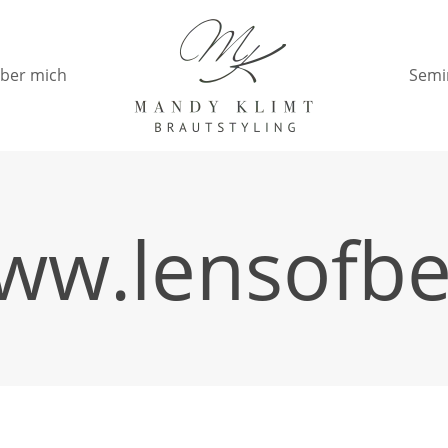
ber mich
Semi
www.lensofbe