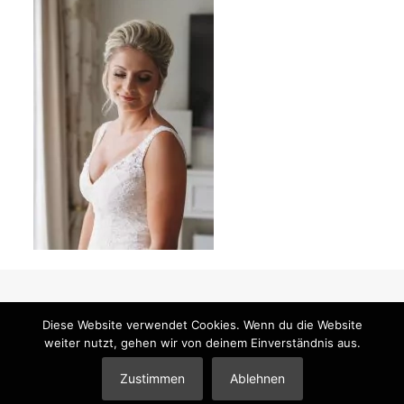
Diese Website verwendet Cookies. Wenn du die Website
weiter nutzt, gehen wir von deinem Einverständnis aus.
© 2026 Mandy Klimt Brautstyling & Make-Up |
Impressum
|
Datenschutzerklärung
|
Partner
Zustimmen
Ablehnen