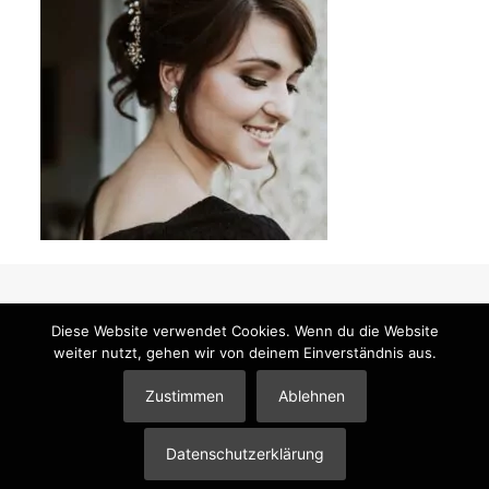
Diese Website verwendet Cookies. Wenn du die Website
weiter nutzt, gehen wir von deinem Einverständnis aus.
© 2026 Mandy Klimt Brautstyling & Make-Up |
Impressum
|
Datenschutzerklärung
|
Partner
Zustimmen
Ablehnen
Datenschutzerklärung