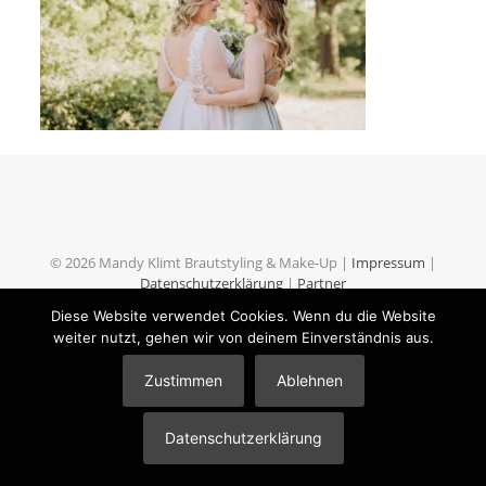
© 2026 Mandy Klimt Brautstyling & Make-Up |
Impressum
|
Datenschutzerklärung
|
Partner
Diese Website verwendet Cookies. Wenn du die Website
weiter nutzt, gehen wir von deinem Einverständnis aus.
Zustimmen
Ablehnen
Datenschutzerklärung