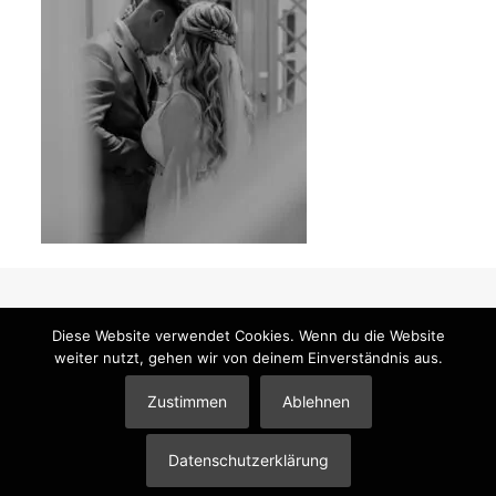
Diese Website verwendet Cookies. Wenn du die Website
weiter nutzt, gehen wir von deinem Einverständnis aus.
© 2026 Mandy Klimt Brautstyling & Make-Up |
Impressum
|
Datenschutzerklärung
|
Partner
Zustimmen
Ablehnen
Datenschutzerklärung