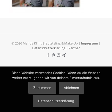
© 2026 Mandy Klimt Brautstyling & Make-Up |
Impressum
|
Datenschutzerklärung
|
Partner
Diese Website verwendet Cookies. Wenn du die Website
weiter nutzt, gehen wir von deinem Einverständnis aus.
Zustimmen
Ablehnen
Datenschutzerklärung